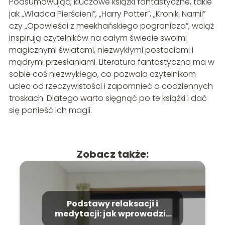
Podsumowując, kluczowe książki fantastyczne, takie
jak „Władca Pierścieni”, „Harry Potter”, „Kroniki Narnii”
czy „Opowieści z meekhańskiego pogranicza”, wciąż
inspirują czytelników na całym świecie swoimi
magicznymi światami, niezwykłymi postaciami i
mądrymi przesłaniami. Literatura fantastyczna ma w
sobie coś niezwykłego, co pozwala czytelnikom
uciec od rzeczywistości i zapomnieć o codziennych
troskach. Dlatego warto sięgnąć po te książki i dać
się ponieść ich magii.
Zobacz także:
Podstawy relaksacji i
medytacji: jak wprowadzić
te praktyki do codziennego