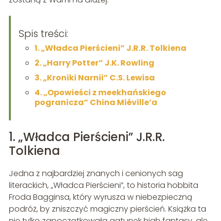
Spis treści:
1. „Władca Pierścieni” J.R.R. Tolkiena
2. „Harry Potter” J.K. Rowling
3. „Kroniki Narnii” C.S. Lewisa
4. „Opowieści z meekhańskiego
pogranicza” China Miéville’a
1. „Władca Pierścieni” J.R.R.
Tolkiena
Jedna z najbardziej znanych i cenionych sag
literackich, „Władca Pierścieni”, to historia hobbita
Froda Bagginsa, który wyrusza w niebezpieczną
podróż, by zniszczyć magiczny pierścień. Książka ta
nie tylko zapoczątkowała gatunek high fantasy, ale