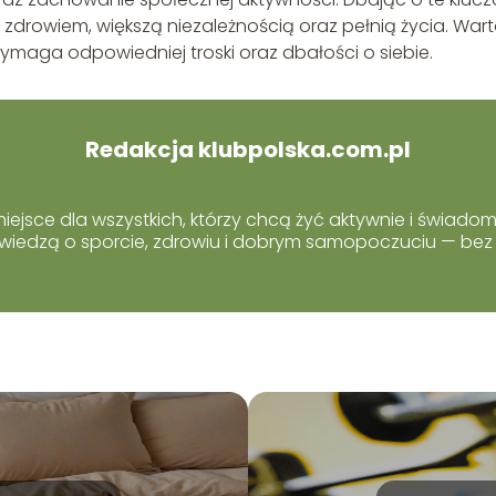
 zdrowiem, większą niezależnością oraz pełnią życia. War
wymaga odpowiedniej troski oraz dbałości o siebie.
Redakcja klubpolska.com.pl
y miejsce dla wszystkich, którzy chcą żyć aktywnie i świa
ną wiedzą o sporcie, zdrowiu i dobrym samopoczuciu — bez