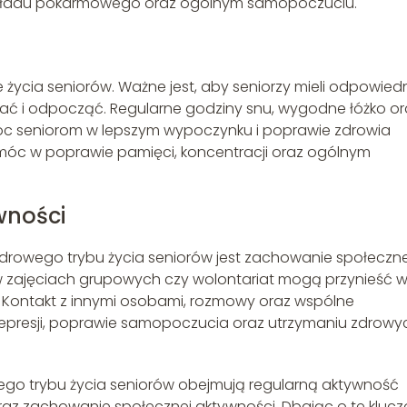
 układu pokarmowego oraz ogólnym samopoczuciu.
życia seniorów. Ważne jest, aby seniorzy mieli odpowied
wać i odpocząć. Regularne godziny snu, wygodne łóżko or
c seniorom w lepszym wypoczynku i poprawie zdrowia
óc w poprawie pamięci, koncentracji oraz ogólnym
wności
drowego trybu życia seniorów jest zachowanie społeczne
ł w zajęciach grupowych czy wolontariat mogą przynieść w
. Kontakt z innymi osobami, rozmowy oraz wspólne
resji, poprawie samopoczucia oraz utrzymaniu zdrowy
ego trybu życia seniorów obejmują regularną aktywność
raz zachowanie społecznej aktywności. Dbając o te kluc