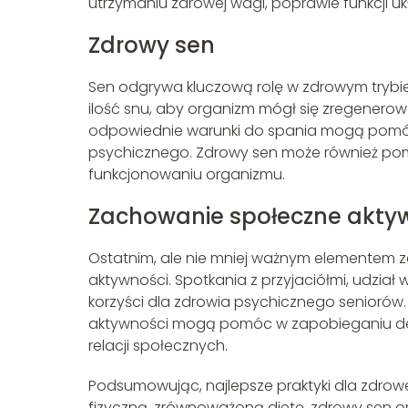
utrzymaniu zdrowej wagi, poprawie funkcji
Zdrowy sen
Sen odgrywa kluczową rolę w zdrowym trybie 
ilość snu, aby organizm mógł się zregenero
odpowiednie warunki do spania mogą pomó
psychicznego. Zdrowy sen może również pom
funkcjonowaniu organizmu.
Zachowanie społeczne akty
Ostatnim, ale nie mniej ważnym elementem z
aktywności. Spotkania z przyjaciółmi, udzia
korzyści dla zdrowia psychicznego seniorów
aktywności mogą pomóc w zapobieganiu dep
relacji społecznych.
Podsumowując, najlepsze praktyki dla zdrow
fizyczną, zrównoważoną dietę, zdrowy sen o