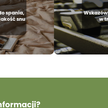
do spania,
Wskazówk
jakość snu
w t
informacji?